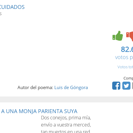
CUIDADOS
s
82.
votos p
Votos to
Comp
Autor del poema:
Luis de Góngora
 A UNA MONJA PARIENTA SUYA
Dos conejos, prima mía,
envío a vuestra merced,
tan muertos en una red