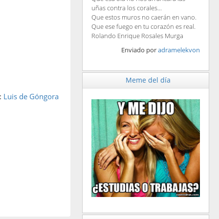
uñas contra los corales...
Que estos muros no caerán en vano.
Que ese fuego en tu corazón es real.
Rolando Enrique Rosales Murga
Enviado por
adramelekvon
Meme del día
:
Luis de Góngora