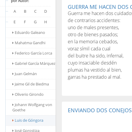
por Autor:
GUERRA ME HACEN DOS 
A
B
C
D
Guerra me hacen dos cuidado
de contrarios accidentes:
E
F
G
H
uno de males presentes,
Eduardo Galeano
otro de bienes pasados;
en la memoria cebados,
Mahatma Gandhi
voraz símil cada cual
Federico García Lorca
del buitre ha sido, infernal,
cuyo insaciable desdén
Gabriel García Márquez
plumas ha vestido al bien,
Juan Gelmán
garras ha prestado al mal.
Jaime Gil de Biedma
Oliverio Girondo
Johann Wolfgang von
ENVIANDO DOS CONEJOS
Goethe
Luis de Góngora
José Gorostiza