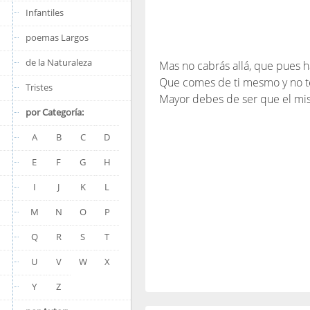
Infantiles
poemas Largos
de la Naturaleza
Mas no cabrás allá, que pues h
Que comes de ti mesmo y no t
Tristes
Mayor debes de ser que el mis
por Categoría:
A
B
C
D
E
F
G
H
I
J
K
L
M
N
O
P
Q
R
S
T
U
V
W
X
Y
Z