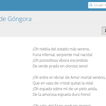
 de Góngora
¡Oh niebla del estado más sereno,
Furia infernal, serpiente mal nacida!
¡Oh ponzoñosa víbora escondida
De verde prado en oloroso seno!
¡Oh entre el néctar de Amor mortal veneno,
Que en vaso de cristal quitas la vida!
¡Oh espada sobre mí de un pelo asida,
De la amorosa espuela duro freno!
¡Oh celo, del favor verdugo eterno!,