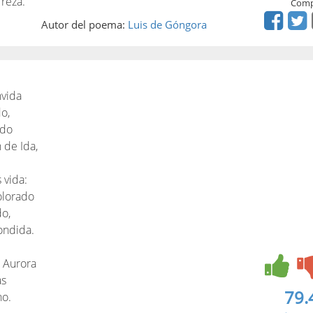
 reza.
Comp
Autor del poema:
Luis de Góngora
nvida
o,
ado
 de Ida,
 vida:
olorado
o,
condida.
l Aurora
as
79.
no.