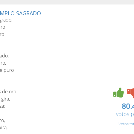
EMPLO SAGRADO
grado,
uro
ro
ado,
ro,
de puro
s de oro
gira,
80.
za;
votos p
ro,
Votos to
ira,