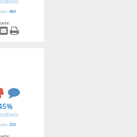
ositivos
tales:
463
arte:
45%
ositivos
tales:
253
arte: