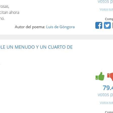
votos p
osas,
Votos to
citan ahora
no.
Comp
Autor del poema:
Luis de Góngora
OLE UN MENUDO Y UN CUARTO DE
,
79.
votos p
Votos to
Comp