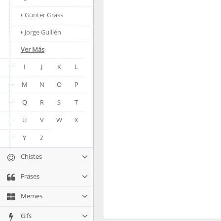
Günter Grass
Jorge Guillén
Ver Más
I
J
K
L
M
N
O
P
Q
R
S
T
U
V
W
X
Y
Z
Chistes
Frases
Memes
Gifs