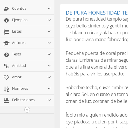
Cuentos
DE PURA HONESTIDAD T
De pura honestidad templo sa
Ejemplos
cuyo bello cimiento y gentil m
Listas
de blanco nácar y alabastro pu
fue por divina mano fabricado;
Autores
Pequeña puerta de coral preci
Tests
claras lumbreras de mirar segu
Amistad
que a la fina esmeralda el ver
habéis para viriles usurpado;
Amor
Soberbio techo, cuyas cimbria
Nombres
al claro Sol, en cuanto en torno 
Felicitaciones
ornan de luz, coronan de belle
Ídolo mío a quien rendido ado
oye piadoso a quien por ti susp