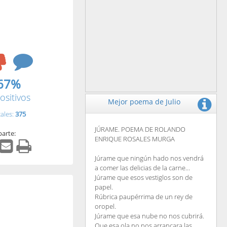
67%
ositivos
Mejor poema de Julio
tales:
375
JÚRAME. POEMA DE ROLANDO
arte:
ENRIQUE ROSALES MURGA
Júrame que ningún hado nos vendrá
a comer las delicias de la carne...
Júrame que esos vestiglos son de
papel.
Rúbrica paupérrima de un rey de
oropel.
Júrame que esa nube no nos cubrirá.
Que esa ola no nos arrancara las