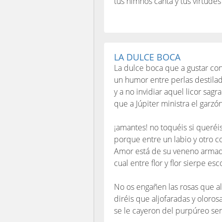
tus himnos canta y tus virtudes
LA DULCE BOCA
La dulce boca que a gustar co
un humor entre perlas destilad
y a no invidiar aquel licor sagr
que a Júpiter ministra el garzón
¡amantes! no toquéis si queréis
porque entre un labio y otro c
Amor está de su veneno armad
cual entre flor y flor sierpe es
No os engañen las rosas que a
diréis que aljofaradas y oloros
se le cayeron del purpúreo se