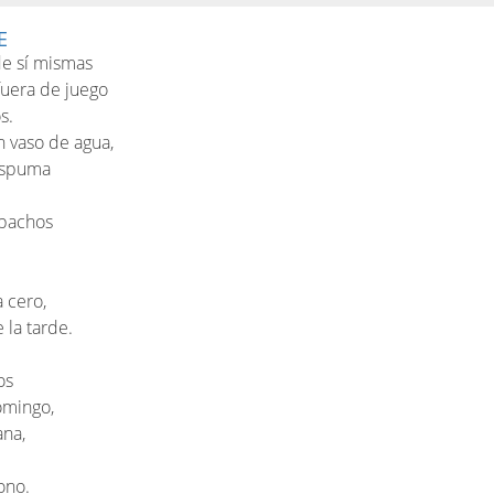
E
de sí mismas
fuera de juego
s.
 vaso de agua,
 espuma
spachos
a cero,
 la tarde.
os
omingo,
ana,
ono.