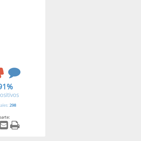
91%
ositivos
tales:
298
arte: