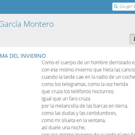
 García Montero
RMA DEL INVIERNO
Como el cuerpo de un hombre derrotado en
con ese mismo invierno que hiela las canci
cuando la tarde cae en la radio de un coche
como los telegramas, como la voz herida
que cruza los teléfonos nocturnos
igual que un faro cruza
por la melancolía de las barcas en tierra,
como las dudas y las certidumbres,
como mi silueta en la ventana,
así duele una noche,
con ese mismo invierno de cuando tú me fal