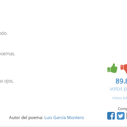
ndo.
 poemas.
89.
s ojos,
votos p
Votos to
Comp
Autor del poema:
Luis García Montero