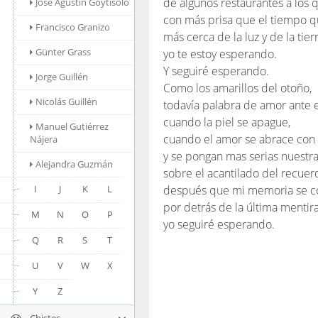
de algunos restaurantes a los 
José Agustín Goytisolo
con más prisa que el tiempo 
Francisco Granizo
más cerca de la luz y de la tierr
Günter Grass
yo te estoy esperando.
Y seguiré esperando.
Jorge Guillén
Como los amarillos del otoño,
Nicolás Guillén
todavía palabra de amor ante el
cuando la piel se apague,
Manuel Gutiérrez
cuando el amor se abrace con
Nájera
y se pongan mas serias nuestras
Alejandra Guzmán
sobre el acantilado del recuer
I
J
K
L
después que mi memoria se co
por detrás de la última mentira
M
N
O
P
yo seguiré esperando.
Q
R
S
T
U
V
W
X
Y
Z