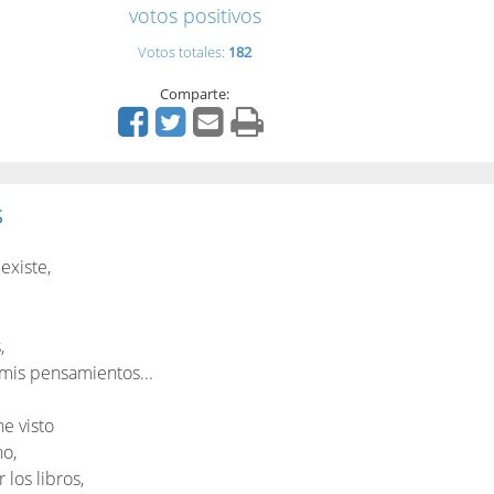
votos positivos
Votos totales:
182
Comparte:
S
existe,
,
 mis pensamientos...
he visto
no,
los libros,