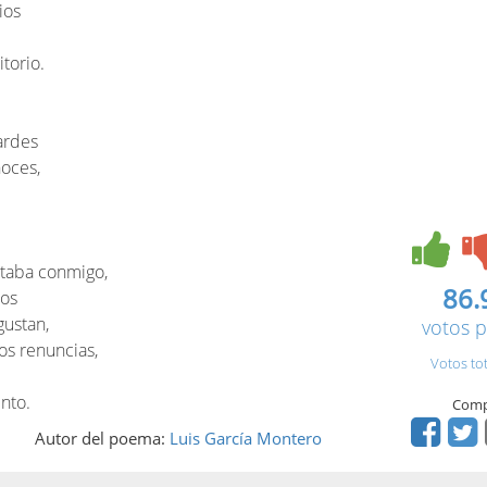
ios
torio.
ardes
oces,
ntaba conmigo,
86.
mos
gustan,
votos p
s renuncias,
Votos to
nto.
Comp
Autor del poema:
Luis García Montero