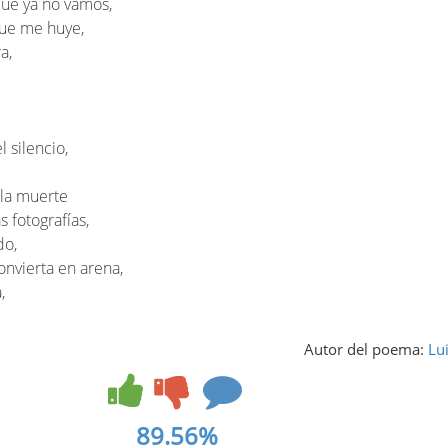
que ya no vamos,
que me huye,
a,
 silencio,
 la muerte
 fotografías,
do,
nvierta en arena,
,
Autor del poema:
Lu
89.56%