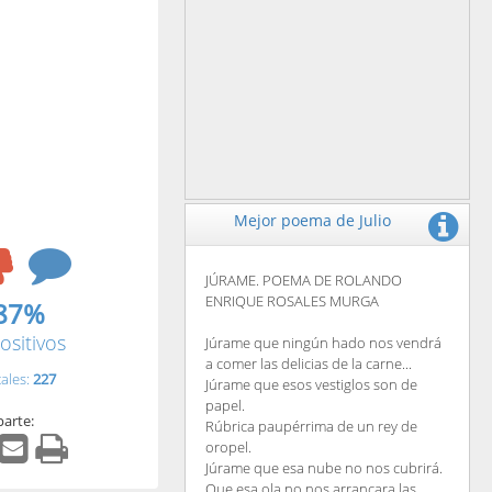
Mejor poema de Julio
JÚRAME. POEMA DE ROLANDO
ENRIQUE ROSALES MURGA
87%
ositivos
Júrame que ningún hado nos vendrá
a comer las delicias de la carne...
tales:
227
Júrame que esos vestiglos son de
papel.
arte:
Rúbrica paupérrima de un rey de
oropel.
Júrame que esa nube no nos cubrirá.
Que esa ola no nos arrancara las