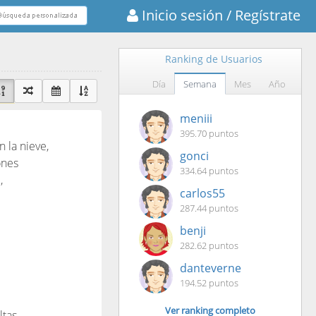
Inicio sesión
/ Regístrate
Ranking de Usuarios
Día
Semana
Mes
Año
meniii
395.70 puntos
 la nieve,
gonci
ones
334.64 puntos
,
carlos55
287.44 puntos
benji
282.62 puntos
danteverne
194.52 puntos
Ver ranking completo
tas,