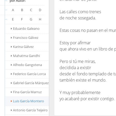
por Autor:
A
B
C
D
Las calles como trenes
de noche sosegada.
E
F
G
H
Eduardo Galeano
Estas cosas no pasan en el mu
Francisco Gálvez
Estoy por afirmar
Karina Gálvez
que ahora vivo en un libro de
Mahatma Gandhi
Pero si tú me miras,
Alfredo Gangotena
decidida a existir
desde el fondo templado de tu
Federico García Lorca
también existe el mundo.
Gabriel García Márquez
Fina García Marruz
Y muy probablemente
yo acabaré por existir contigo.
Luis García Montero
Antonio García Teijeiro