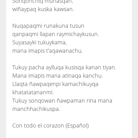
Sonqonchiq munasqan,
wiñaypaq kuska kawsan.
Nuqapaqmi runakuna tusun
qanpaqmi llapan raymichaykusun.
Suyasayki tukuykama,
mana imapis t'aqawanachu.
Tukuy pacha aylluqa kusisqa kanan tiyan.
Mana imapis mana atinaqa kanchu.
Llaqta ñawpaqenpi kamachikuyqa
khatatatananmi.
Tukuy sonqowan ñawpaman rina mana
manchhachikuspa.
Con todo el corazon (Español)