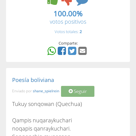
100.00%
votos positivos
Votos totales:
2
Comparte:
Poesía boliviana
Seguir
Enviado por
shane_spielrein
Tukuy sonqowan (Quechua)
Qampis nuqaraykuchari
noqapis qanraykuchari.