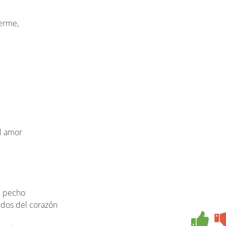
erme,
l amor
i pecho
tidos del corazón