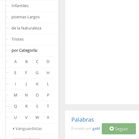
Infantiles
poemas Largos
de la Naturaleza
Tristes
por Categoría:
A
B
C
D
E
F
G
H
I
J
K
L
M
N
O
P
Q
R
S
T
U
V
W
X
Palabras
Seguir
Vanguardistas
Enviado por
gabl