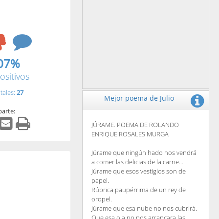
07%
ositivos
tales:
27
Mejor poema de Julio
arte:
JÚRAME. POEMA DE ROLANDO
ENRIQUE ROSALES MURGA
Júrame que ningún hado nos vendrá
a comer las delicias de la carne...
Júrame que esos vestiglos son de
papel.
Rúbrica paupérrima de un rey de
oropel.
Júrame que esa nube no nos cubrirá.
Que esa ola no nos arrancara las