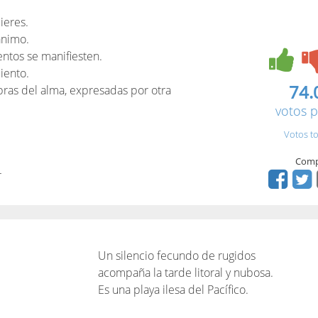
ieres.
ánimo.
ntos se manifiesten.
iento.
74.
bras del alma, expresadas por otra
votos p
Votos to
Comp
r
Un silencio fecundo de rugidos
acompaña la tarde litoral y nubosa.
Es una playa ilesa del Pacífico.