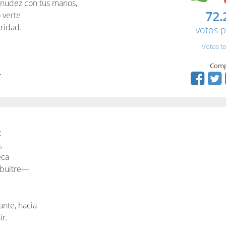
snudez con tus manos,
72.
 verte
ridad.
votos p
Votos to
Comp
r
:
,
eca
 buitre—
ante, hacia
ir.