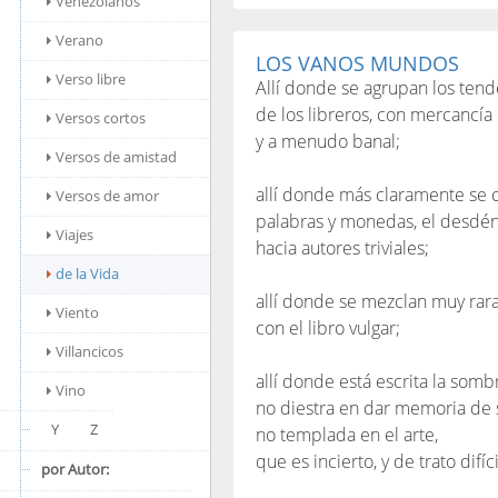
Venezolanos
Verano
LOS VANOS MUNDOS
Verso libre
Allí donde se agrupan los ten
de los libreros, con mercancía
Versos cortos
y a menudo banal;
Versos de amistad
allí donde más claramente se
Versos de amor
palabras y monedas, el desdén 
Viajes
hacia autores triviales;
de la Vida
allí donde se mezclan muy rar
Viento
con el libro vulgar;
Villancicos
allí donde está escrita la som
Vino
no diestra en dar memoria de
Y
Z
no templada en el arte,
que es incierto, y de trato difíci
por Autor: