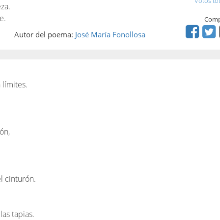
Votos to
za.
e.
Comp
Autor del poema:
José María Fonollosa
 límites.
ión,
 cinturón.
las tapias.