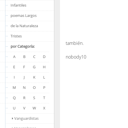
Infantiles
poemas Largos
de la Naturaleza
Tristes
también.
por Categoría:
nobody10
A
B
C
D
E
F
G
H
I
J
K
L
M
N
O
P
Q
R
S
T
U
V
W
X
Vanguardistas