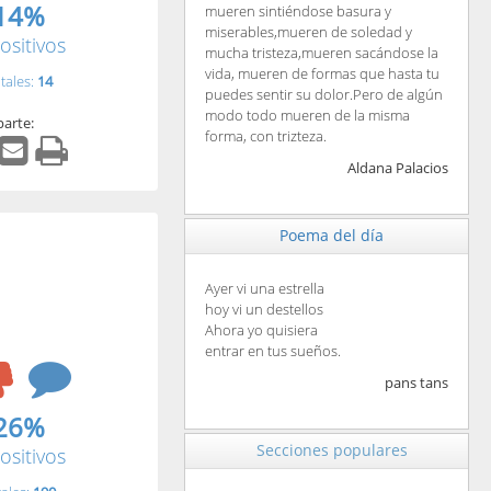
14%
mueren sintiéndose basura y
miserables,mueren de soledad y
ositivos
mucha tristeza,mueren sacándose la
vida, mueren de formas que hasta tu
tales:
14
puedes sentir su dolor.Pero de algún
modo todo mueren de la misma
arte:
forma, con trizteza.
Aldana Palacios
Poema del día
Ayer vi una estrella
hoy vi un destellos
Ahora yo quisiera
entrar en tus sueños.
pans tans
26%
Secciones populares
ositivos