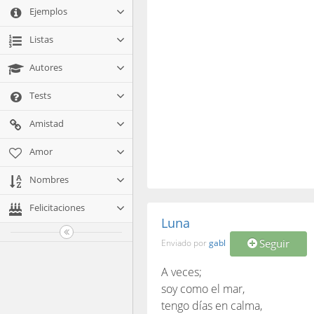
Ejemplos
Listas
Autores
Tests
Amistad
Amor
Nombres
Felicitaciones
Luna
Seguir
Enviado por
gabl
A veces;
soy como el mar,
tengo días en calma,