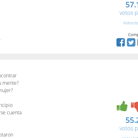
57.
votos p
Votos to
Comp
r
contrar
su mente?
mujer?
ncipio
rse cuenta
55.
votos p
ptaron