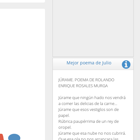
Mejor poema de Julio
JÚRAME. POEMA DE ROLANDO
ENRIQUE ROSALES MURGA
Júrame que ningún hado nos vendrá
a comer las delicias de la carne...
Júrame que esos vestiglos son de
papel.
Rúbrica paupérrima de un rey de
oropel.
Júrame que esa nube no nos cubrirá.
Que esa ola no nos arrancara las