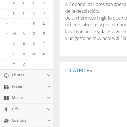
A
B
C
D
allí donde los libros son ape
de la desolación,
E
F
G
H
de un hermoso fingir lo que no
I
J
K
L
ni tiene falsedad y poco import
la sensación de vida es algo ex
M
N
O
P
y un gesto no muy noble, allí la
Q
R
S
T
U
V
W
X
Y
Z
CICATRICES
Chistes
Frases
Memes
Gifs
Cuentos