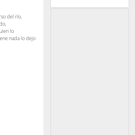
o del río,
do,
uien lo
iene nada lo dejo