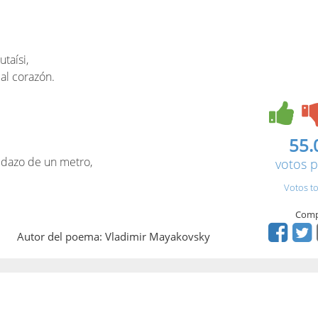
taísi,
al corazón.
55.
dazo de un metro,
votos p
Votos to
Comp
Autor del poema: Vladimir Mayakovsky