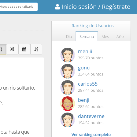
Inicio sesión
/ Regístrate
Ranking de Usuarios
Día
Semana
Mes
Año
meniii
395.70 puntos
gonci
334.64 puntos
carlos55
un río solitario,
287.44 puntos
benji
e,
282.62 puntos
danteverne
194.52 puntos
lota hasta que
Ver ranking completo