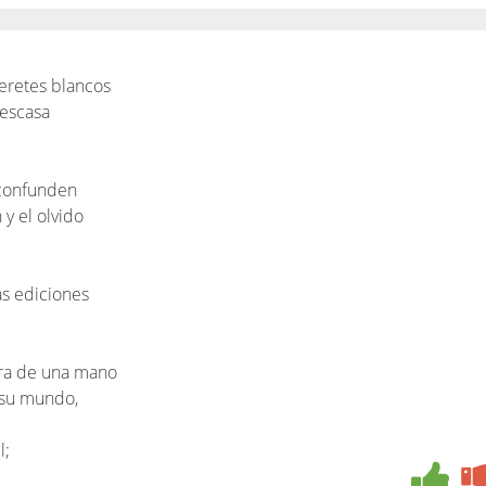
deretes blancos
 escasa
 confunden
y el olvido
as ediciones
bra de una mano
 su mundo,
l;