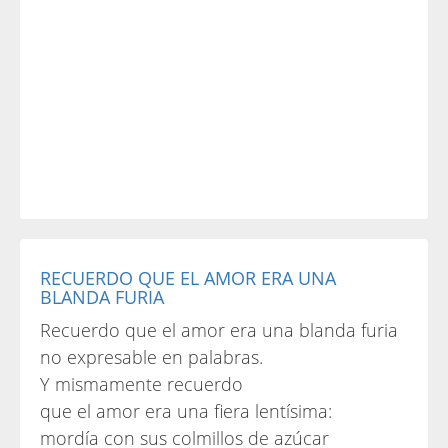
RECUERDO QUE EL AMOR ERA UNA
BLANDA FURIA
Recuerdo que el amor era una blanda furia
no expresable en palabras.
Y mismamente recuerdo
que el amor era una fiera lentísima:
mordía con sus colmillos de azúcar