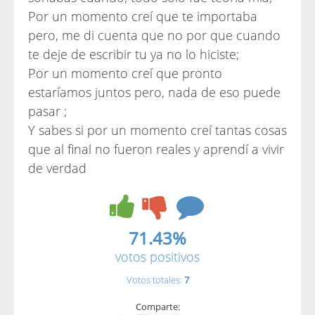
Por un momento creí que te importaba
pero, me di cuenta que no por que cuando
te deje de escribir tu ya no lo hiciste;
Por un momento creí que pronto
estaríamos juntos pero, nada de eso puede
pasar ;
Y sabes si por un momento creí tantas cosas
que al final no fueron reales y aprendí a vivir
de verdad
71.43%
votos positivos
Votos totales:
7
Comparte: