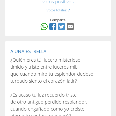
votos positivos
Votos totales:
7
Comparte:
A UNA ESTRELLA
¿Quién eres tú, lucero misterioso,
tímido y triste entre luceros mil,
que cuando miro tu esplendor dudoso,
turbado siento el corazón latir?
¿Es acaso tu luz recuerdo triste
de otro antiguo perdido resplandor,
cuando engañado como yo creíste
eterna tu ventura que pasó?