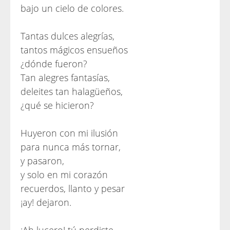
bajo un cielo de colores.
Tantas dulces alegrías,
tantos mágicos ensueños
¿dónde fueron?
Tan alegres fantasías,
deleites tan halagüeños,
¿qué se hicieron?
Huyeron con mi ilusión
para nunca más tornar,
y pasaron,
y solo en mi corazón
recuerdos, llanto y pesar
¡ay! dejaron.