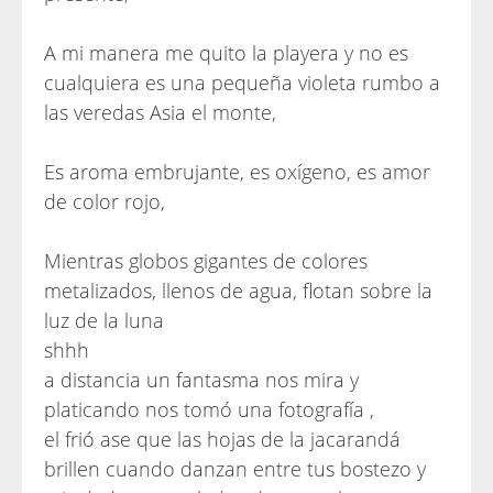
A mi manera me quito la playera y no es
cualquiera es una pequeña violeta rumbo a
las veredas Asia el monte,
Es aroma embrujante, es oxígeno, es amor
de color rojo,
Mientras globos gigantes de colores
metalizados, llenos de agua, flotan sobre la
luz de la luna
shhh
a distancia un fantasma nos mira y
platicando nos tomó una fotografía ,
el frió ase que las hojas de la jacarandá
brillen cuando danzan entre tus bostezo y