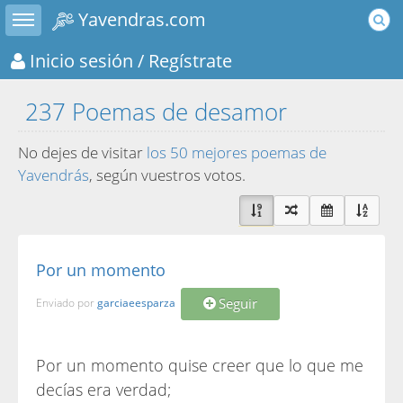
Toggle sidebar
Yavendras.com
Inicio sesión
/ Regístrate
237 Poemas de desamor
No dejes de visitar
los 50 mejores poemas de
Yavendrás
, según vuestros votos.
Por un momento
Seguir
Enviado por
garciaeesparza
Por un momento quise creer que lo que me
decías era verdad;