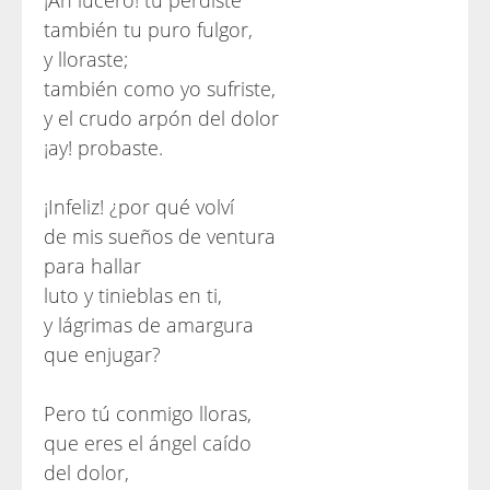
¡Ah lucero! tú perdiste
también tu puro fulgor,
y lloraste;
también como yo sufriste,
y el crudo arpón del dolor
¡ay! probaste.
¡Infeliz! ¿por qué volví
de mis sueños de ventura
para hallar
luto y tinieblas en ti,
y lágrimas de amargura
que enjugar?
Pero tú conmigo lloras,
que eres el ángel caído
del dolor,