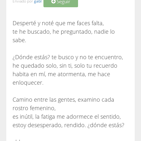
Seguir
Enviado por
gabl
Desperté y noté que me faces falta,
te he buscado, he preguntado, nadie lo
sabe.
¿Dónde estás? te busco y no te encuentro,
he quedado solo, sin ti, solo tu recuerdo
habita en mí, me atormenta, me hace
enloquecer.
Camino entre las gentes, examino cada
rostro femenino,
es inútil, la fatiga me adormece el sentido,
estoy desesperado, rendido. ¿dónde estás?