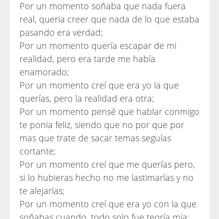
Por un momento soñaba que nada fuera
real, queria creer que nada de lo que estaba
pasando era verdad;
Por un momento quería escapar de mi
realidad, pero era tarde me había
enamorado;
Por un momento creí que era yo la que
querías, pero la realidad era otra;
Por un momento pensé que hablar conmigo
te ponia feliz, siendo que no por que por
mas que trate de sacar temas seguías
cortante;
Por un momento creí que me querías pero,
si lo hubieras hecho no me lastimarías y no
te alejarías;
Por un momento creí que era yo con la que
soñabas cuando, todo solo fue teoría mia;