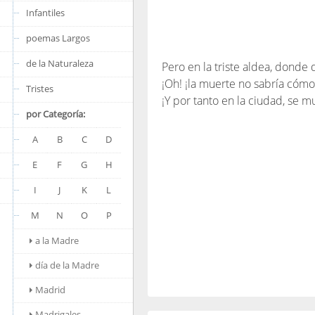
Infantiles
poemas Largos
de la Naturaleza
Pero en la triste aldea, donde
¡Oh! ¡la muerte no sabría cómo
Tristes
¡Y por tanto en la ciudad, se 
por Categoría:
A
B
C
D
E
F
G
H
I
J
K
L
M
N
O
P
a la Madre
día de la Madre
Madrid
Madrigales