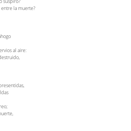
o suspiro?
 entre la muerte?
 ahogo
vios al aire:
estruido,
presentidas,
aldas
reo;
muerte,