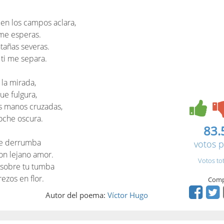
 en los campos aclara,
ú me esperas.
tañas severas.
 ti me separa.
 la mirada,
que fulgura,
as manos cruzadas,
 noche oscura.
83.
rde derrumba
votos p
con lejano amor.
Votos to
 sobre tu tumba
ezos en flor.
Comp
Autor del poema:
Víctor Hugo