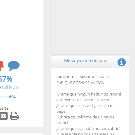
Mejor poema de Julio
57%
JÚRAME. POEMA DE ROLANDO
ENRIQUE ROSALES MURGA
ositivos
Júrame que ningún hado nos vendrá
tales:
694
a comer las delicias de la carne...
Júrame que esos vestiglos son de
arte:
papel.
Rúbrica paupérrima de un rey de
oropel.
Júrame que esa nube no nos cubrirá.
Que esa ola no nos arrancara las