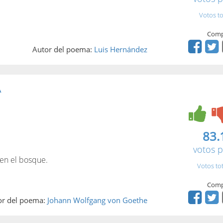
Votos to
Comp
Autor del poema:
Luis Hernández
A
83.
votos p
 en el bosque.
Votos to
Comp
or del poema:
Johann Wolfgang von Goethe