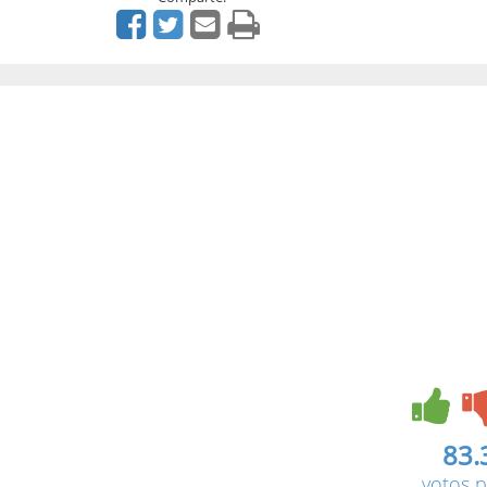
83.
votos p