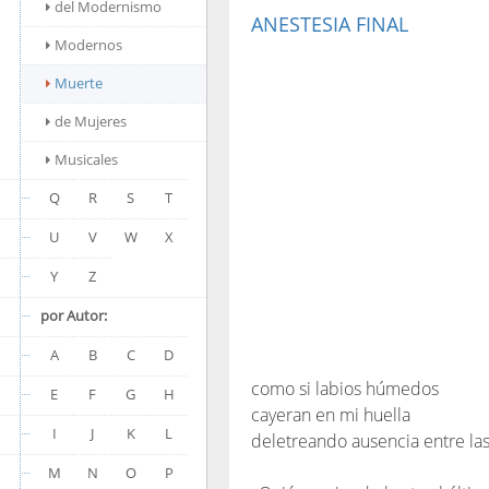
del Modernismo
ANESTESIA FINAL
Modernos
Muerte
de Mujeres
Musicales
Q
R
S
T
U
V
W
X
Y
Z
por Autor:
A
B
C
D
como si labios húmedos
E
F
G
H
cayeran en mi huella
I
J
K
L
deletreando ausencia entre la
M
N
O
P