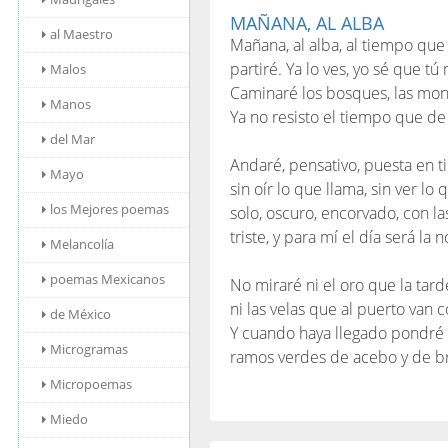
MAÑANA, AL ALBA
al Maestro
Mañana, al alba, al tiempo que
partiré. Ya lo ves, yo sé que t
Malos
Caminaré los bosques, las mon
Manos
Ya no resisto el tiempo que de
del Mar
Andaré, pensativo, puesta en ti
Mayo
sin oír lo que llama, sin ver lo 
los Mejores poemas
solo, oscuro, encorvado, con l
triste, y para mí el día será la
Melancolía
poemas Mexicanos
No miraré ni el oro que la ta
ni las velas que al puerto van 
de México
Y cuando haya llegado pondré
Microgramas
ramos verdes de acebo y de br
Micropoemas
Miedo